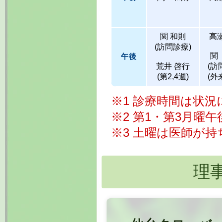
関 和則
高
(訪問診療)
関
午後
荒井 啓行
(訪
(第2,4週)
(外
※1 診療時間は状
※2 第1・第3月曜
※3 土曜は医師が
理