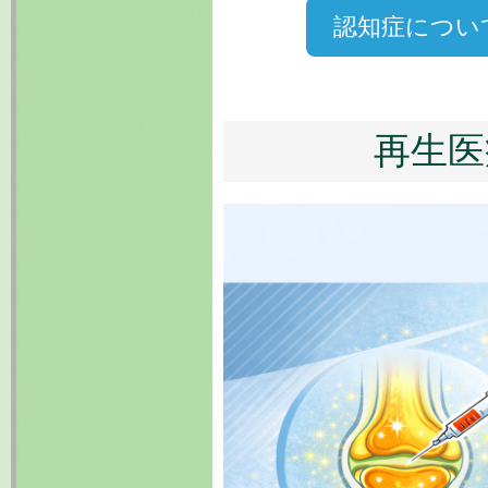
認知症につい
2024.11.01
睡眠時無呼吸症
した。
2024.10.10
再生医
コロナウイルス
は、ファイザー社
→ 電話予約