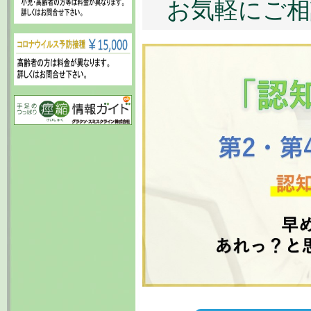
お気軽にご相
お気軽にお問合
new
2025.09.01
第2土曜日、第4
した。
→ 内科・神経
当：長澤治夫先生
2025.10.01
インフルエンザ
→ 電話予約
2025.08.30
『月曜日午後・
症外来予約受付中
→ 電話予約